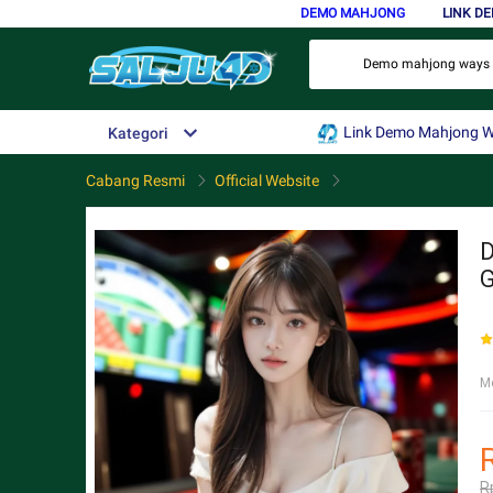
DEMO MAHJONG
LINK D
Demo mahjong ways 2 3 
Link Demo Mahjong 
Kategori
Cabang Resmi
Official Website
D
G
M
R